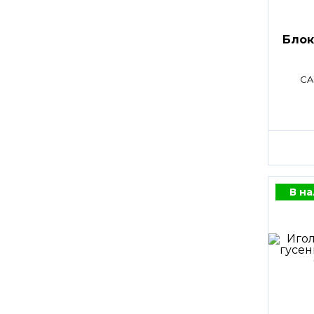
Блок
CA
В н