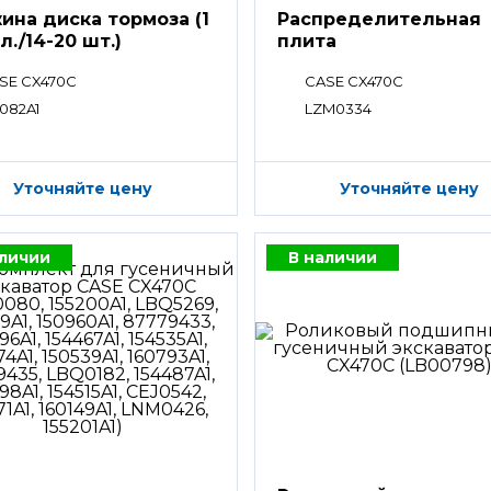
ина диска тормоза (1
Распределительная
л./14-20 шт.)
плита
SE CX470C
CASE CX470C
6082A1
LZM0334
Уточняйте цену
Уточняйте цену
аличии
В наличии