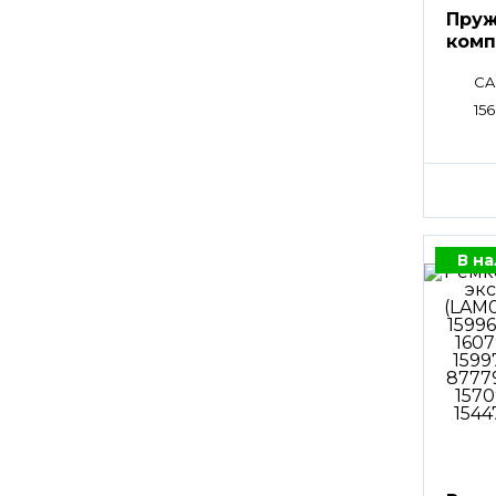
Пруж
комп
CA
15
В н