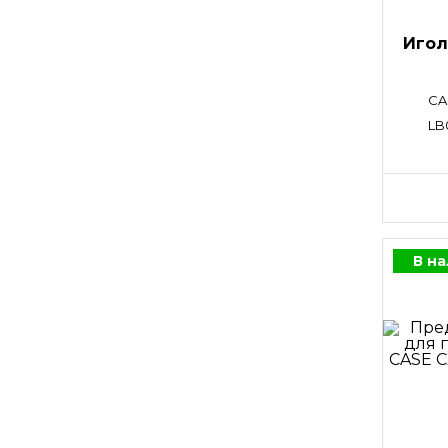
Игол
CA
LB
В н