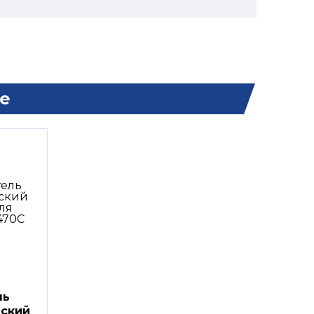
е
ль
еский