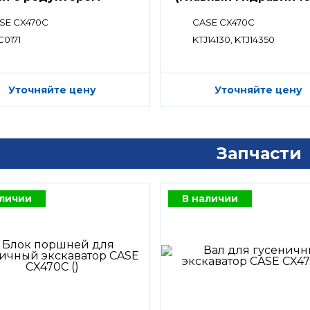
распределитель)
SE CX470C
CASE CX470C
C0171
KTJ14130, KTJ14350
Уточняйте цену
Уточняйте цену
Запчасти
аличии
В наличии