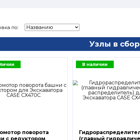
вка по:
Узлы в сбор
аличии
В наличии
омотор поворота
Гидрораспределите
и с редуктором
(главный гидравлич