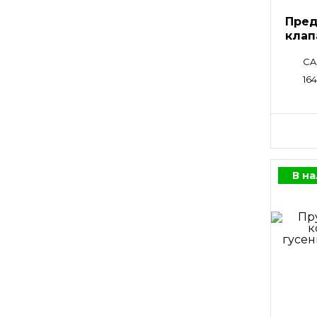
Пред
клап
CA
16
В н