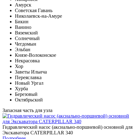
Амурск
Советская Гавань
Николаевск-на-Амуре
Бикин
Ванино
Вяземский
Солнечный
Чегдомын
Эльбан
Князе-Волоконское
Некрасовка
Хор
Заветы Ильича
Переяславка
Новый Ургал
Хурба
Березовый
Октябрьский
Запасная часть для узла
Гидравлический насос (аксиально-поршневой) основной для
Экскаватора CATERPILLAR 340
Подробнее