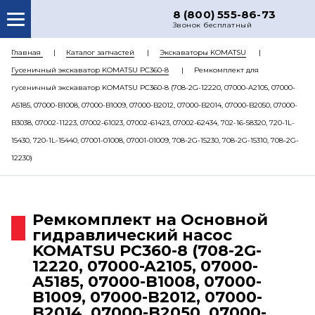
8 (800) 555-86-73
Звонок бесплатный
О НАС
Главная
Каталог запчастей
Экскаваторы KOMATSU
Гусеничный экскаватор KOMATSU PC360-8
Ремкомплект для
КАТАЛОГ ЗАПЧАСТЕЙ
гусеничный экскаватор KOMATSU PC360-8 (708-2G-12220, 07000-A2105, 07000-
РЕМОНТ
A5185, 07000-B1008, 07000-B1009, 07000-B2012, 07000-B2014, 07000-B2050, 07000-
B3038, 07002-11223, 07002-61023, 07002-61423, 07002-62434, 702-16-58320, 720-1L-
ДОСТАВКА
15430, 720-1L-15440, 07001-01008, 07001-01009, 708-2G-15230, 708-2G-15310, 708-2G-
ЦЕНЫ
12230)
КОНТАКТЫ
Ремкомплект на Основной
гидравлический насос
KOMATSU PC360-8 (708-2G-
12220, 07000-A2105, 07000-
A5185, 07000-B1008, 07000-
B1009, 07000-B2012, 07000-
B2014, 07000-B2050, 07000-