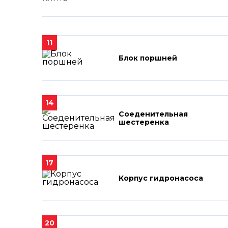
11
Блок поршней
14
Соеденительная
шестеренка
17
Корпус гидронасоса
20