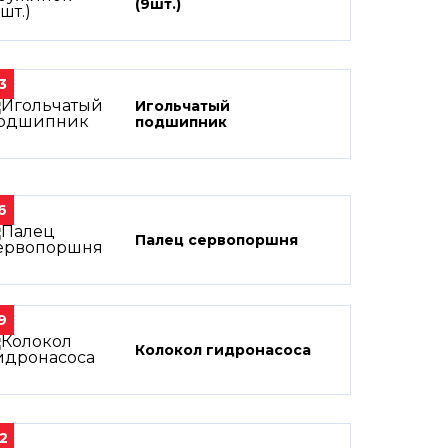
(9шт.)
3
Игольчатый
подшипник
6
Палец сервопоршня
9
Колокол гидронасоса
2