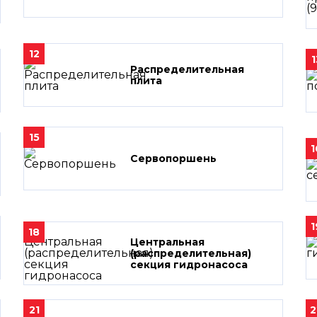
12
1
Распределительная
плита
15
1
Сервопоршень
1
18
Центральная
(распределительная)
секция гидронасоса
21
2