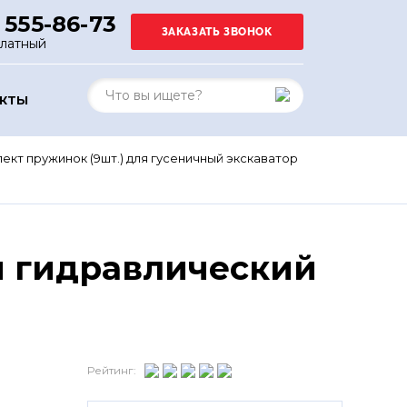
 555-86-73
платный
АКТЫ
ект пружинок (9шт.) для гусеничный экскаватор
й гидравлический
Рейтинг: