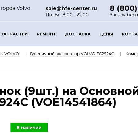
8 (800)
торов Volvo
sale@hfe-center.ru
Пн.-Вс. 8:00 - 22:00
Звонок бес
 ЗАПЧАСТЕЙ
РЕМОНТ
ДОСТАВКА
ЦЕНЫ
КОНТ
ры VOLVO
Гусеничный экскаватор VOLVO FC2924C
Компл
ок (9шт.) на Основно
924C (VOE14541864)
В наличии