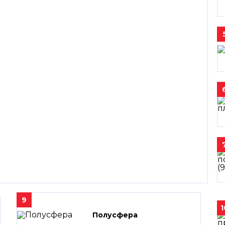
9
1
Полусфера