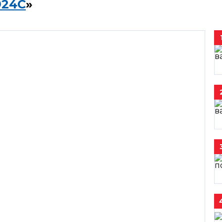
924C
»