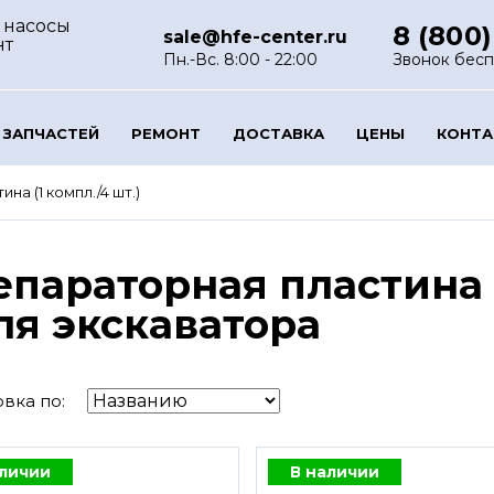
 насосы
8 (800)
sale@hfe-center.ru
нт
Пн.-Вс. 8:00 - 22:00
Звонок бес
 ЗАПЧАСТЕЙ
РЕМОНТ
ДОСТАВКА
ЦЕНЫ
КОНТ
а (1 компл./4 шт.)
епараторная пластина (
ля экскаватора
вка по:
аличии
В наличии