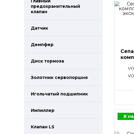
Главный
предохранительный
клапан
Датчик
Демпфер
Сепа
комп
Диск тормоза
VO
VO
Золотник сервопоршня
Игольчатый подшипник
Импиллер
В н
Клапан LS