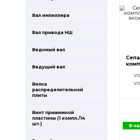
Вал импиллера
Вал привода НШ
Ведомый вал
Сепа
комп
Ведущий вал
VO
VO
Вилка
распределительной
плиты
Винт прижимной
пластины (1 компл./14
шт.)
В н