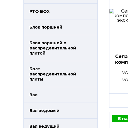
PTO BOX
Блок поршней
Блок поршней c
распределительной
плитой
Сепа
комп
Болт
VO
распределительной
плиты
VO
Вал
Вал ведомый
В н
Вал ведущий