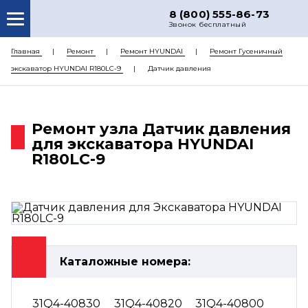
8 (800) 555-86-73
Звонок бесплатный
О НАС
Главная
Ремонт
Ремонт HYUNDAI
Ремонт Гусеничный
экскаватор HYUNDAI R180LC-9
Датчик давления
КАТАЛОГ ЗАПЧАСТЕЙ
РЕМОНТ
Ремонт узла Датчик давления
ДОСТАВКА
для экскаватора HYUNDAI
ЦЕНЫ
R180LC-9
КОНТАКТЫ
Каталожные номера:
31Q4-40830
31Q4-40820
31Q4-40800