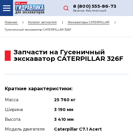
8 (800) 555-86-73
Звонок бесплатный
О НАС
Главная
Каталог запчастей
Экскаваторы CATERPILLAR
Гусеничный экскаватор CATERPILLAR 326F
КАТАЛОГ ЗАПЧАСТЕЙ
РЕМОНТ
Запчасти на Гусеничный
ДОСТАВКА
экскаватор CATERPILLAR 326F
ЦЕНЫ
КОНТАКТЫ
Краткие характеристики:
Масса
25 760 кг
Ширина
3 190 мм
Высота
3 410 мм
Модель двигателя
Caterpillar C7.1 Acert