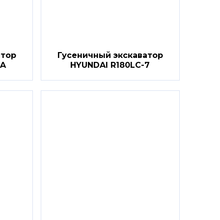
атор
Гусеничный экскаватор
7A
HYUNDAI R180LC-7