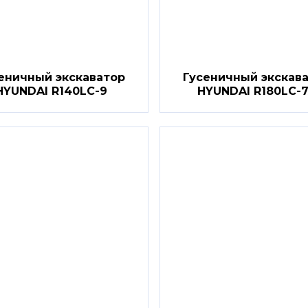
еничный экскаватор
Гусеничный экскав
HYUNDAI R140LC-9
HYUNDAI R180LC-