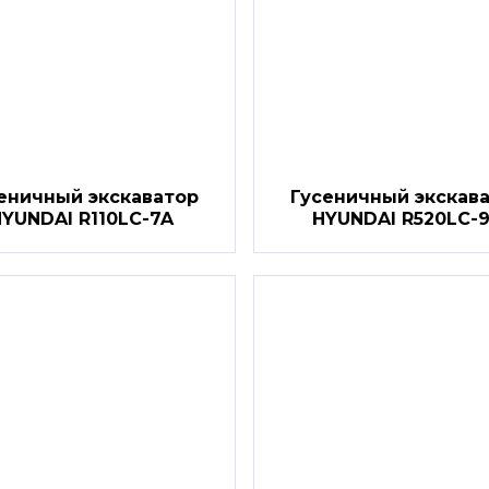
еничный экскаватор
Гусеничный экскав
YUNDAI R110LC-7A
HYUNDAI R520LC-