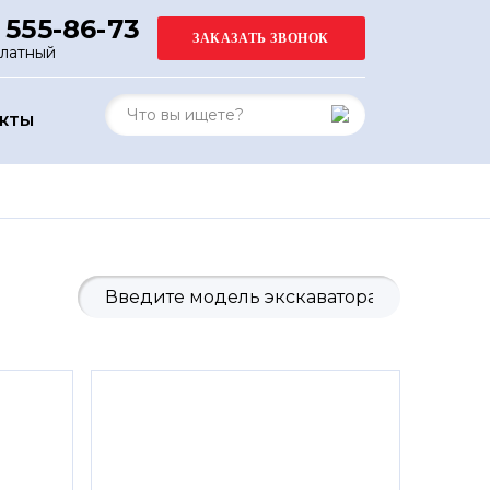
 555-86-73
платный
АКТЫ