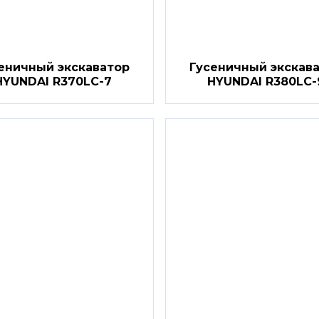
еничный экскаватор
Гусеничный экскав
HYUNDAI R370LC-7
HYUNDAI R380LC-