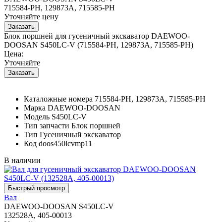
715584-PH, 129873A, 715585-PH
Уточняйте цену
Блок поршней для гусеничный экскаватор DAEWOO-
DOOSAN S450LC-V (715584-PH, 129873A, 715585-PH)
Цена:
Уточняйте
Каталожные номера
715584-PH, 129873A, 715585-PH
Марка
DAEWOO-DOOSAN
Модель
S450LC-V
Тип запчасти
Блок поршней
Тип
Гусеничный экскаватор
Код
doos450lcvmp11
В наличии
Вал
DAEWOO-DOOSAN S450LC-V
132528A, 405-00013