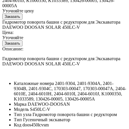
2404-6010J, K1000350, K1033589, 130426-00005, 130426-
00005A
Уточняйте цену
Гидромотор поворота башни с редуктором для Экскаватора
DAEWOO DOOSAN SOLAR 450LC-V
Цена:
Уточняйте
Описание:
Гидромотор поворота башни с редуктором для Экскаватора
DAEWOO DOOSAN SOLAR 450LC-V
Каталожные номера
2401-9304, 2401-9304A, 2401-
9304B, 2401-9304C, 170303-00047, 170303-00047A, 2404-
6010E, 2404-6010H, 2404-6010I, 2404-6010J, K1000350,
K1033589, 130426-00005, 130426-00005A
Марка
DAEWOO-DOOSAN
Модель
S450LC-V
Тип узла
Гидромотор поворота башни с редуктором
Тип
Гусеничный экскаватор
Код
doos450lcvsm