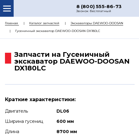
8 (800) 555-86-73
Звонок бесплатный
О НАС
Главная
Каталог запчастей
Экскаваторы DAEWOO-DOOSAN
Гусеничный экскаватор DAEWOO-DOOSAN DX180LC
КАТАЛОГ ЗАПЧАСТЕЙ
РЕМОНТ
Запчасти на Гусеничный
ДОСТАВКА
экскаватор DAEWOO-DOOSAN
DX180LC
ЦЕНЫ
КОНТАКТЫ
Краткие характеристики:
Двигатель
DL06
Ширина гусениц
600 мм
Длина
8700 мм