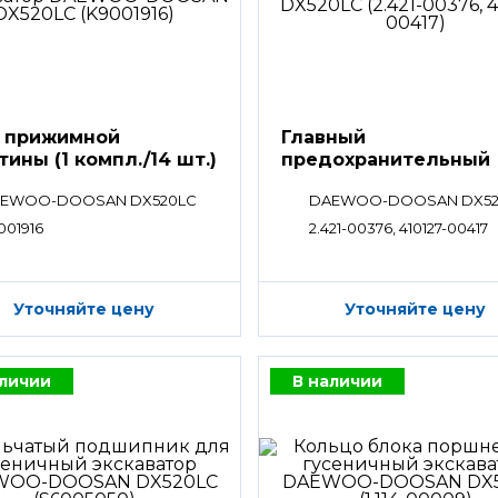
 прижимной
Главный
тины (1 компл./14 шт.)
предохранительный
клапан
EWOO-DOOSAN DX520LC
DAEWOO-DOOSAN DX52
001916
2.421-00376, 410127-00417
Уточняйте цену
Уточняйте цену
аличии
В наличии