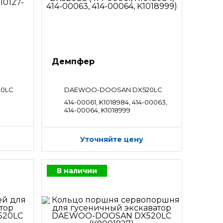
Демпфер
0LC
DAEWOO-DOOSAN DX520LC
414-00061, K1018984, 414-00063,
414-00064, K1018999
Уточняйте цену
В наличии