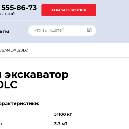
 555-86-73
платный
АКТЫ
OSAN DX520LC
 экскаватор
0LC
арактеристики:
51100 кг
а
3.3 м3