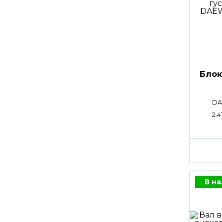
Блок
DA
2.
В н