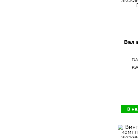
Вал 
DA
K9
В н