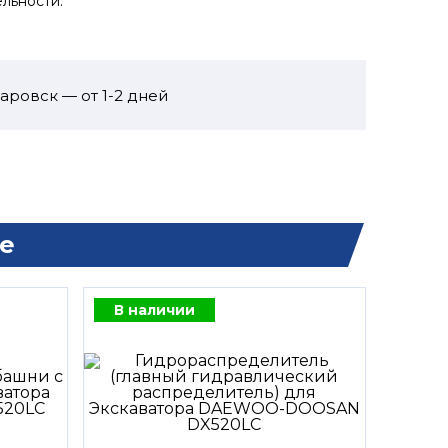
льности.
аровск — от 1-2 дней
е
В наличии