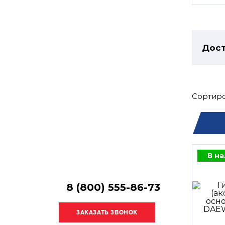
Остались
вопросы?
Получите консультацию
специалиста!
Дост
Сортиро
В н
8 (800) 555-86-73