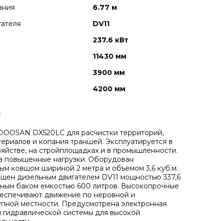
ания
6.77 м
гателя
DV11
237.6 кВт
11430 мм
3900 мм
4200 мм
:
DOOSAN DX520LC для расчистки территорий,
териалов и копания траншей. Эксплуатируется в
зяйстве, на стройплощадках и в промышленности.
а повышенные нагрузки. Оборудован
ым ковшом шириной 2 метра и объемом 3,6 куб.м.
ащен дизельным двигателем DV11 мощностью 337,6
вным баком емкостью 600 литров. Высокопрочные
еспечивают движение по неровной и
пной местности. Предусмотрена электронная
 гидравлической системы для высокой