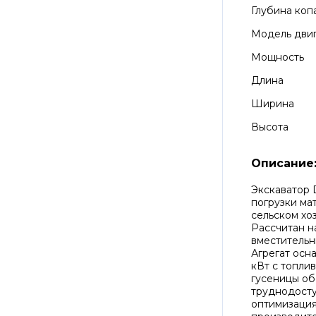
Глубина коп
Модель дви
Мощность
Длина
Ширина
Высота
Описание
Экскаватор 
погрузки ма
сельском хо
Рассчитан н
вместительн
Агрегат осн
кВт с топли
гусеницы об
труднодосту
оптимизация