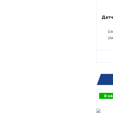
Датч
DA
254
В н