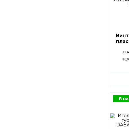
Винт
плас
DA
K9
В н