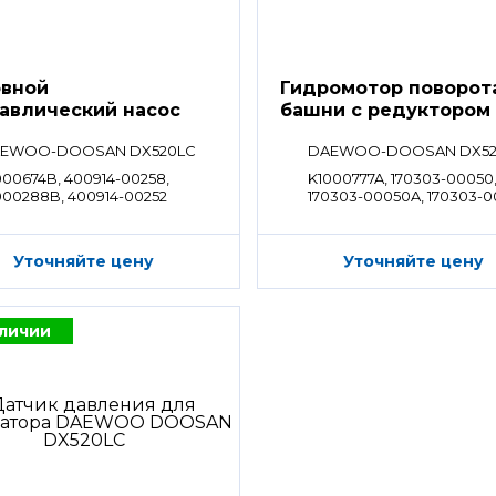
вной
Гидромотор поворот
авлический насос
башни с редуктором
EWOO-DOOSAN DX520LC
DAEWOO-DOOSAN DX52
000674B, 400914-00258,
K1000777A, 170303-00050
000288B, 400914-00252
170303-00050A, 170303-
Уточняйте цену
Уточняйте цену
аличии