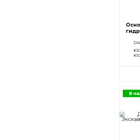
Осно
гидр
DA
K1
K1
В н