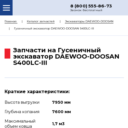
8 (800) 555-86-73
Звонок бесплатный
О НАС
Главная
Каталог запчастей
Экскаваторы DAEWOO-DOOSAN
Гусеничный экскаватор DAEWOO-DOOSAN S400LC-III
КАТАЛОГ ЗАПЧАСТЕЙ
РЕМОНТ
Запчасти на Гусеничный
ДОСТАВКА
экскаватор DAEWOO-DOOSAN
S400LC-III
ЦЕНЫ
КОНТАКТЫ
Краткие характеристики:
Высота выгрузки
7950 мм
Глубина копания
7600 мм
Максимальный
1,7 м3
объем ковша