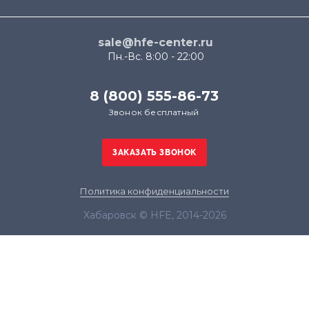
sale@hfe-center.ru
Пн.-Вс. 8:00 - 22:00
8 (800) 555-86-73
Звонок бесплатный
Политика конфиденциальности
Хабаровск © HFE, 2014-2026
Продолжая использовать наш сайт, вы даёте
согласие на обработку файлов cookie в целях
функционирования сайта и сбора статистики в
соответствии с
политикой конфиденциальности
Я согласен