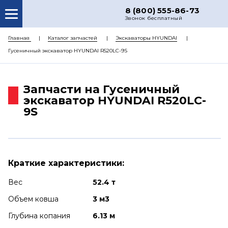
8 (800) 555-86-73
Звонок бесплатный
О НАС
Главная
Каталог запчастей
Экскаваторы HYUNDAI
Гусеничный экскаватор HYUNDAI R520LC-9S
КАТАЛОГ ЗАПЧАСТЕЙ
РЕМОНТ
Запчасти на Гусеничный
ДОСТАВКА
экскаватор HYUNDAI R520LC-
9S
ЦЕНЫ
КОНТАКТЫ
Краткие характеристики:
Вес
52.4 т
Объем ковша
3 м3
Глубина копания
6.13 м