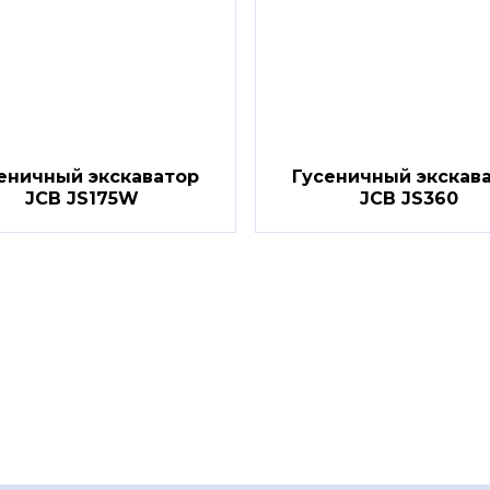
еничный экскаватор
Гусеничный экскав
JCB JS175W
JCB JS360