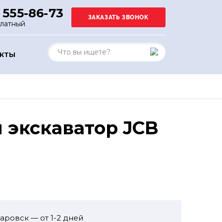
 555-86-73
платный
АКТЫ
 экскаватор JCB
аровск — от 1-2 дней