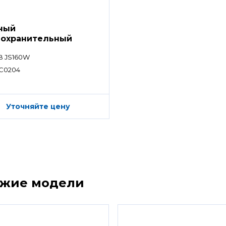
ный
охранительный
ан
B JS160W
C0204
Уточняйте цену
ожие модели