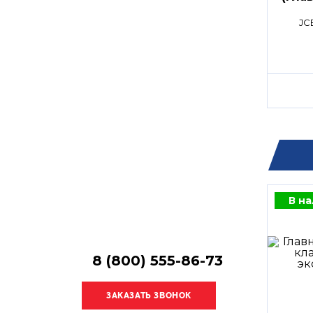
Остались
расп
вопросы?
JC
Получите консультацию
специалиста!
В н
8 (800) 555-86-73