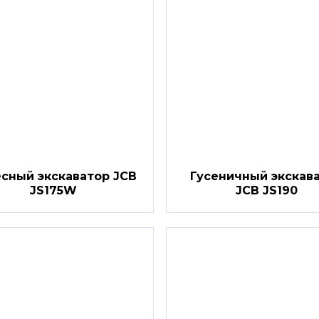
сный экскаватор JCB
Гусеничный экскав
JS175W
JCB JS190