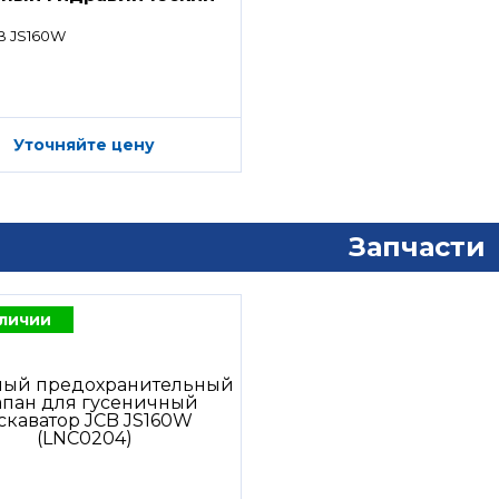
ределитель)
B JS160W
Уточняйте цену
Запчасти
аличии