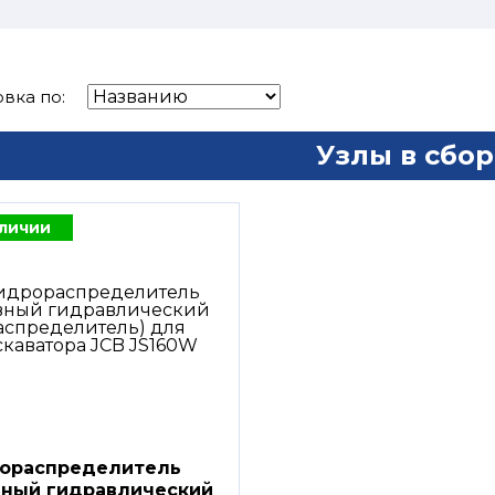
вка по:
Узлы в сбор
аличии
ораспределитель
вный гидравлический