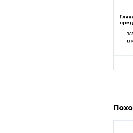
Глав
пред
клап
JC
LN
Пох