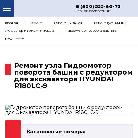
8 (800) 555-86-73
Звонок бесплатный
О НАС
Главная
Ремонт
Ремонт HYUNDAI
Ремонт Гусеничный
экскаватор HYUNDAI R180LC-9
Гидромотор поворота башни с
КАТАЛОГ ЗАПЧАСТЕЙ
редуктором
РЕМОНТ
ДОСТАВКА
Ремонт узла Гидромотор
ЦЕНЫ
поворота башни с редуктором
для экскаватора HYUNDAI
КОНТАКТЫ
R180LC-9
Каталожные номера: