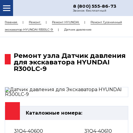
8 (800) 555-86-73
Звонок бесплатный
О НАС
Главная
Ремонт
Ремонт HYUNDAI
Ремонт Гусеничный
экскаватор HYUNDAI R300LC-9
Датчик давления
КАТАЛОГ ЗАПЧАСТЕЙ
РЕМОНТ
Ремонт узла Датчик давления
ДОСТАВКА
для экскаватора HYUNDAI
ЦЕНЫ
R300LC-9
КОНТАКТЫ
Каталожные номера:
31Q4-40600
31Q4-40610