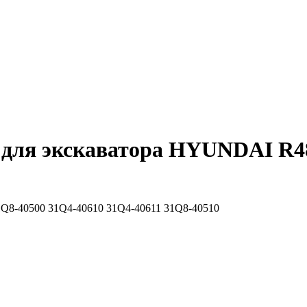
я для экскаватора HYUNDAI R
1Q8-40500
31Q4-40610
31Q4-40611
31Q8-40510