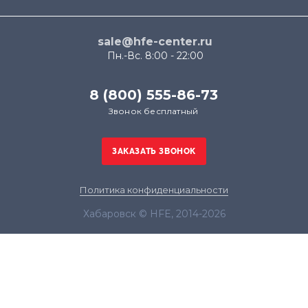
sale@hfe-center.ru
Пн.-Вс. 8:00 - 22:00
8 (800) 555-86-73
Звонок бесплатный
Политика конфиденциальности
Хабаровск © HFE, 2014-2026
Продолжая использовать наш сайт, вы даёте
согласие на обработку файлов cookie в целях
функционирования сайта и сбора статистики в
соответствии с
политикой конфиденциальности
Я согласен