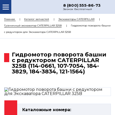
8 (800) 555-86-73
Звонок бесплатный
О НАС
Главная
Каталог запчастей
Экскаваторы CATERPILLAR
Гусеничный экскаватор CATERPILLAR 325B
Гидромотор поворота башни
КАТАЛОГ ЗАПЧАСТЕЙ
с редуктором для Экскаватора CATERPILLAR 325B
РЕМОНТ
ДОСТАВКА
Гидромотор поворота башни
ЦЕНЫ
с редуктором CATERPILLAR
325B (114-0661, 107-7054, 184-
КОНТАКТЫ
3829, 184-3834, 121-1564)
Каталожные номера: