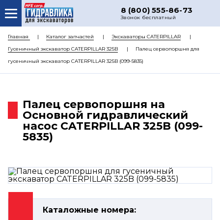
8 (800) 555-86-73
Звонок бесплатный
О НАС
Главная
Каталог запчастей
Экскаваторы CATERPILLAR
Гусеничный экскаватор CATERPILLAR 325B
Палец сервопоршня для
КАТАЛОГ ЗАПЧАСТЕЙ
гусеничный экскаватор CATERPILLAR 325B (099-5835)
РЕМОНТ
ДОСТАВКА
Палец сервопоршня на
ЦЕНЫ
Основной гидравлический
насос CATERPILLAR 325B (099-
КОНТАКТЫ
5835)
Каталожные номера: