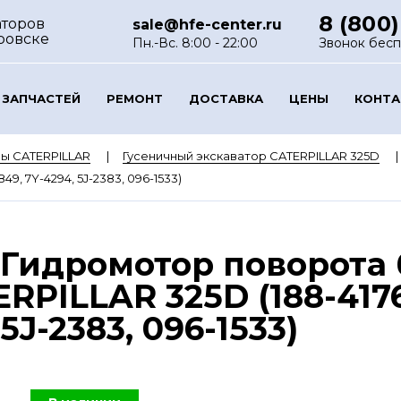
8 (800)
аторов
sale@hfe-center.ru
ровске
Пн.-Вс. 8:00 - 22:00
Звонок бес
 ЗАПЧАСТЕЙ
РЕМОНТ
ДОСТАВКА
ЦЕНЫ
КОНТ
ы CATERPILLAR
Гусеничный экскаватор CATERPILLAR 325D
849, 7Y-4294, 5J-2383, 096-1533)
 Гидромотор поворота
PILLAR 325D (188-4176, 
5J-2383, 096-1533)