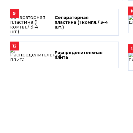
1
9
Сепараторная
пластина (1 компл./ 3-4
шт.)
12
1
Распределительная
плита