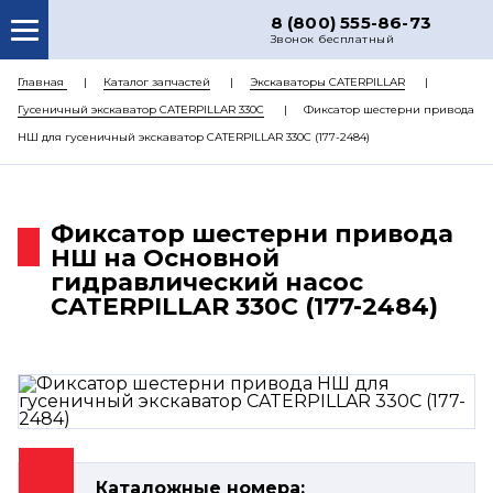
8 (800) 555-86-73
Звонок бесплатный
О НАС
Главная
Каталог запчастей
Экскаваторы CATERPILLAR
Гусеничный экскаватор CATERPILLAR 330C
Фиксатор шестерни привода
КАТАЛОГ ЗАПЧАСТЕЙ
НШ для гусеничный экскаватор CATERPILLAR 330C (177-2484)
РЕМОНТ
ДОСТАВКА
Фиксатор шестерни привода
ЦЕНЫ
НШ на Основной
гидравлический насос
КОНТАКТЫ
CATERPILLAR 330C (177-2484)
Каталожные номера: