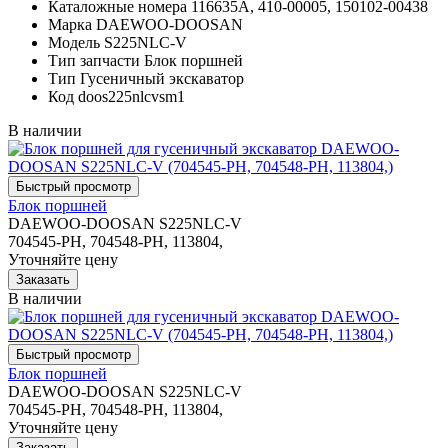
Каталожные номера
116635A, 410-00005, 150102-00438
Марка
DAEWOO-DOOSAN
Модель
S225NLC-V
Тип запчасти
Блок поршней
Тип
Гусеничный экскаватор
Код
doos225nlcvsm1
В наличии
Блок поршней
DAEWOO-DOOSAN S225NLC-V
704545-PH, 704548-PH, 113804,
Уточняйте цену
В наличии
Блок поршней
DAEWOO-DOOSAN S225NLC-V
704545-PH, 704548-PH, 113804,
Уточняйте цену