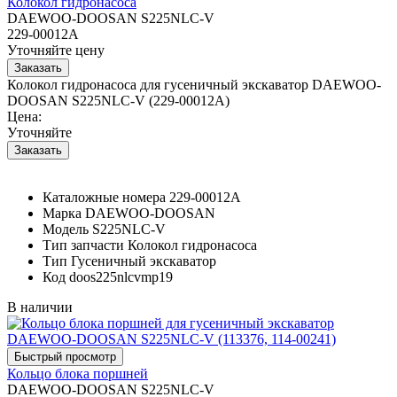
Колокол гидронасоса
DAEWOO-DOOSAN S225NLC-V
229-00012A
Уточняйте цену
Колокол гидронасоса для гусеничный экскаватор DAEWOO-
DOOSAN S225NLC-V (229-00012A)
Цена:
Уточняйте
Каталожные номера
229-00012A
Марка
DAEWOO-DOOSAN
Модель
S225NLC-V
Тип запчасти
Колокол гидронасоса
Тип
Гусеничный экскаватор
Код
doos225nlcvmp19
В наличии
Кольцо блока поршней
DAEWOO-DOOSAN S225NLC-V