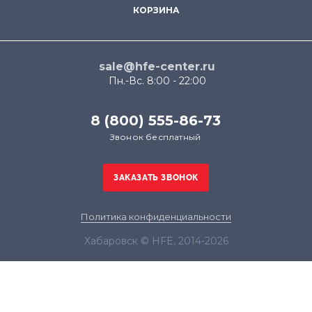
КОРЗИНА
sale@hfe-center.ru
Пн.-Вс. 8:00 - 22:00
8 (800) 555-86-73
Звонок бесплатный
Политика конфиденциальности
Хабаровск © HFE, 2014-2026
Продолжая использовать наш сайт, вы даёте
согласие на обработку файлов cookie в целях
функционирования сайта и сбора статистики в
соответствии с
политикой конфиденциальности