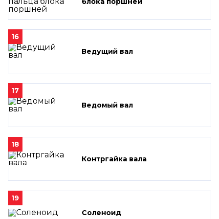
блока поршней
16
Ведущий вал
17
Ведомый вал
18
Контргайка вала
19
Соленоид