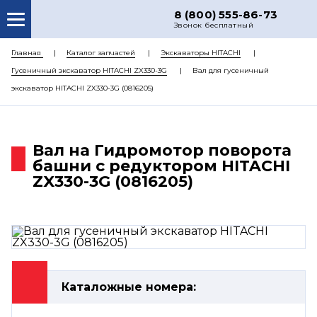
8 (800) 555-86-73
Звонок бесплатный
О НАС
Главная
Каталог запчастей
Экскаваторы HITACHI
Гусеничный экскаватор HITACHI ZX330-3G
Вал для гусеничный
КАТАЛОГ ЗАПЧАСТЕЙ
экскаватор HITACHI ZX330-3G (0816205)
РЕМОНТ
ДОСТАВКА
Вал на Гидромотор поворота
ЦЕНЫ
башни с редуктором HITACHI
ZX330-3G (0816205)
КОНТАКТЫ
Каталожные номера: