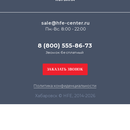
sale@hfe-center.ru
Пн.-Вс. 8:00 - 22:00
8 (800) 555-86-73
Звонок бесплатный
Политика конфиденциальности
Хабаровск © HFE, 2014-2026
Продолжая использовать наш сайт, вы даёте
согласие на обработку файлов cookie в целях
функционирования сайта и сбора статистики в
соответствии с
политикой конфиденциальности