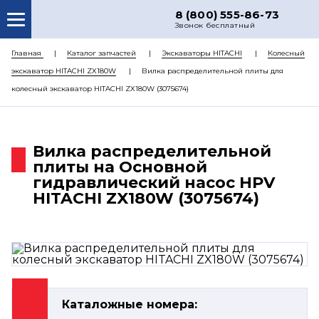
8 (800) 555-86-73
Звонок бесплатный
О НАС
Главная
Каталог запчастей
Экскаваторы HITACHI
Колесный
экскаватор HITACHI ZX180W
Вилка распределительной плиты для
КАТАЛОГ ЗАПЧАСТЕЙ
колесный экскаватор HITACHI ZX180W (3075674)
РЕМОНТ
ДОСТАВКА
Вилка распределительной
ЦЕНЫ
плиты на Основной
гидравлический насос HPV
КОНТАКТЫ
HITACHI ZX180W (3075674)
Каталожные номера: