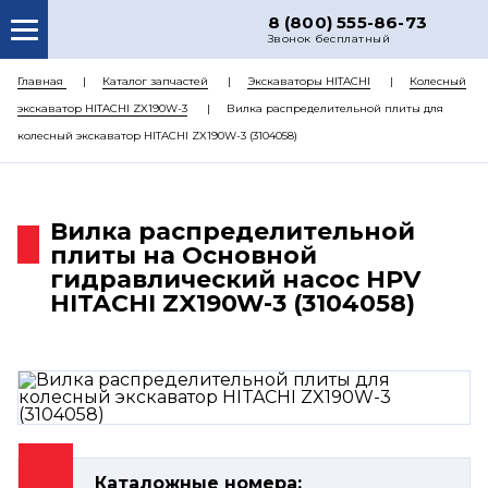
8 (800) 555-86-73
Звонок бесплатный
О НАС
Главная
Каталог запчастей
Экскаваторы HITACHI
Колесный
экскаватор HITACHI ZX190W-3
Вилка распределительной плиты для
КАТАЛОГ ЗАПЧАСТЕЙ
колесный экскаватор HITACHI ZX190W-3 (3104058)
РЕМОНТ
ДОСТАВКА
Вилка распределительной
ЦЕНЫ
плиты на Основной
гидравлический насос HPV
КОНТАКТЫ
HITACHI ZX190W-3 (3104058)
Каталожные номера: