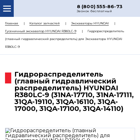
8 (800) 555-86-73
Звонок бесплатный
О НАС
Главная
Каталог запчастей
Экскаваторы HYUNDAI
Гусеничный экскаватор HYUNDAI R380LC-9
Гидрораспределитель
КАТАЛОГ ЗАПЧАСТЕЙ
(главный гидравлический распределитель) для Экскаватора HYUNDAI
РЕМОНТ
R380LC-9
ДОСТАВКА
ЦЕНЫ
Гидрораспределитель
(главный гидравлический
КОНТАКТЫ
распределитель) HYUNDAI
R380LC-9 (31NA-17710, 31NA-17111,
31QA-19110, 31QA-16110, 31QA-
17000, 31QA-17100, 31QA-14110)