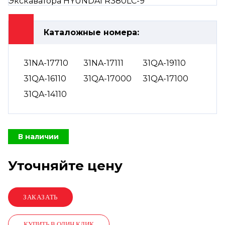
Каталожные номера:
31NA-17710
31NA-17111
31QA-19110
31QA-16110
31QA-17000
31QA-17100
31QA-14110
В наличии
Уточняйте цену
КУПИТЬ В ОДИН КЛИК