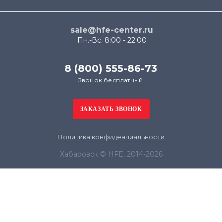
sale@hfe-center.ru
Пн.-Вс. 8:00 - 22:00
8 (800) 555-86-73
Звонок бесплатный
Политика конфиденциальности
Хабаровск © HFE, 2014-2026
Продолжая использовать наш сайт, вы даёте
согласие на обработку файлов cookie в целях
функционирования сайта и сбора статистики в
соответствии с
политикой конфиденциальности
Я согласен