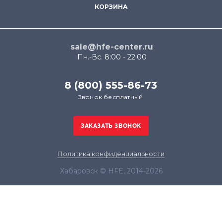
КОРЗИНА
sale@hfe-center.ru
Пн.-Вс. 8:00 - 22:00
8 (800) 555-86-73
Звонок бесплатный
Политика конфиденциальности
Хабаровск © HFE, 2014-2026
Продолжая использовать наш сайт, вы даёте
согласие на обработку файлов cookie в целях
функционирования сайта и сбора статистики в
соответствии с
политикой конфиденциальности