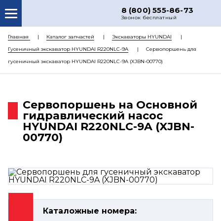
8 (800) 555-86-73
Звонок бесплатный
О НАС
Главная
Каталог запчастей
Экскаваторы HYUNDAI
Гусеничный экскаватор HYUNDAI R220NLC-9A
Сервопоршень для
КАТАЛОГ ЗАПЧАСТЕЙ
гусеничный экскаватор HYUNDAI R220NLC-9A (XJBN-00770)
РЕМОНТ
ДОСТАВКА
Сервопоршень на Основной
ЦЕНЫ
гидравлический насос
HYUNDAI R220NLC-9A (XJBN-
КОНТАКТЫ
00770)
Каталожные номера: