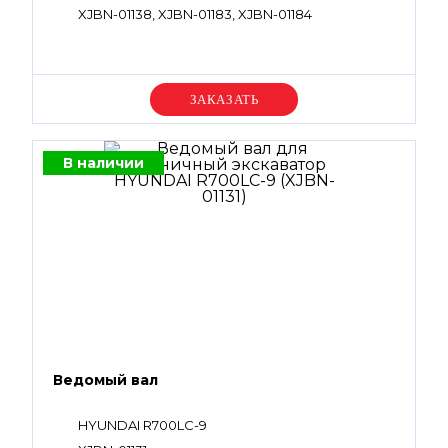
XJBN-01138, XJBN-01183, XJBN-01184
Уточняйте цену
В наличии
Ведомый вал
HYUNDAI R700LC-9