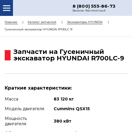
8 (800) 555-86-73
Звонок бесплатный
О НАС
Главная
Каталог запчастей
Экскаваторы HYUNDAI
Гусеничный экскаватор HYUNDAI R700LC-9
КАТАЛОГ ЗАПЧАСТЕЙ
РЕМОНТ
Запчасти на Гусеничный
ДОСТАВКА
экскаватор HYUNDAI R700LC-9
ЦЕНЫ
КОНТАКТЫ
Краткие характеристики:
Масса
83 120 кг
Модель двигателя
Cummins QSX15
Мощность
380 кВт
двигателя