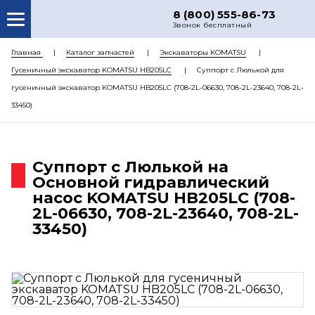
8 (800) 555-86-73
Звонок бесплатный
О НАС
Главная
Каталог запчастей
Экскаваторы KOMATSU
Гусеничный экскаватор KOMATSU HB205LC
Суппорт с Люлькой для
КАТАЛОГ ЗАПЧАСТЕЙ
гусеничный экскаватор KOMATSU HB205LC (708-2L-06630, 708-2L-23640, 708-2L-
РЕМОНТ
33450)
ДОСТАВКА
ЦЕНЫ
Суппорт с Люлькой на
Основной гидравлический
КОНТАКТЫ
насос KOMATSU HB205LC (708-
2L-06630, 708-2L-23640, 708-2L-
33450)