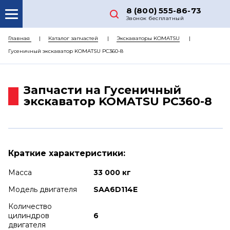
8 (800) 555-86-73
Звонок бесплатный
О НАС
Главная
Каталог запчастей
Экскаваторы KOMATSU
Гусеничный экскаватор KOMATSU PC360-8
КАТАЛОГ ЗАПЧАСТЕЙ
РЕМОНТ
Запчасти на Гусеничный
ДОСТАВКА
экскаватор KOMATSU PC360-8
ЦЕНЫ
КОНТАКТЫ
Краткие характеристики:
Масса
33 000 кг
Модель двигателя
SAA6D114E
Количество
цилиндров
6
двигателя