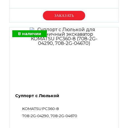
07002-11223, 07002-61023, 07002-61423, 07002-
62434, 702-16-58320, 720-1L-15430, 720-1L-15440,
07001-01008, 07001-01009, 708-2G-15230, 708-
Уточняйте цену
2G-15310, 708-2G-12230
В наличии
Суппорт с Люлькой
KOMATSU PC360-8
708-2G-04290, 708-2G-04670