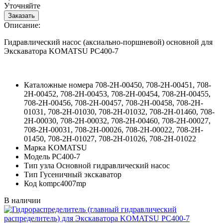
Уточняйте
Описание:
Гидравлический насос (аксиально-поршневой) основной для
Экскаватора KOMATSU PC400-7
Каталожные номера
708-2H-00450, 708-2H-00451, 708-
2H-00452, 708-2H-00453, 708-2H-00454, 708-2H-00455,
708-2H-00456, 708-2H-00457, 708-2H-00458, 708-2H-
01031, 708-2H-01030, 708-2H-01032, 708-2H-01460, 708-
2H-00030, 708-2H-00032, 708-2H-00460, 708-2H-00027,
708-2H-00031, 708-2H-00026, 708-2H-00022, 708-2H-
01450, 708-2H-01027, 708-2H-01026, 708-2H-01022
Марка
KOMATSU
Модель
PC400-7
Тип узла
Основной гидравлический насос
Тип
Гусеничный экскаватор
Код
kompc4007mp
В наличии