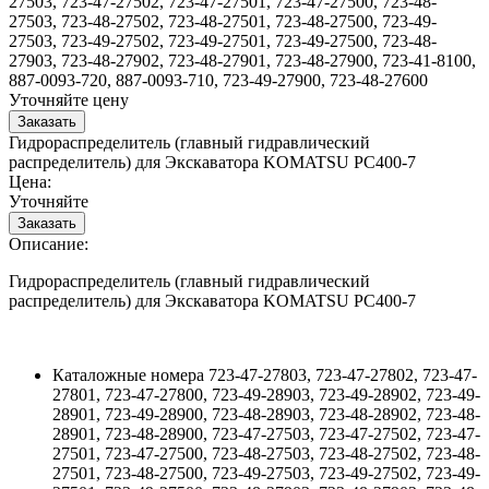
27503, 723-47-27502, 723-47-27501, 723-47-27500, 723-48-
27503, 723-48-27502, 723-48-27501, 723-48-27500, 723-49-
27503, 723-49-27502, 723-49-27501, 723-49-27500, 723-48-
27903, 723-48-27902, 723-48-27901, 723-48-27900, 723-41-8100,
887-0093-720, 887-0093-710, 723-49-27900, 723-48-27600
Уточняйте цену
Гидрораспределитель (главный гидравлический
распределитель) для Экскаватора KOMATSU PC400-7
Цена:
Уточняйте
Описание:
Гидрораспределитель (главный гидравлический
распределитель) для Экскаватора KOMATSU PC400-7
Каталожные номера
723-47-27803, 723-47-27802, 723-47-
27801, 723-47-27800, 723-49-28903, 723-49-28902, 723-49-
28901, 723-49-28900, 723-48-28903, 723-48-28902, 723-48-
28901, 723-48-28900, 723-47-27503, 723-47-27502, 723-47-
27501, 723-47-27500, 723-48-27503, 723-48-27502, 723-48-
27501, 723-48-27500, 723-49-27503, 723-49-27502, 723-49-