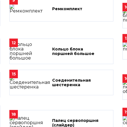
9
1
Ремкомплект
1
12
Кольцо блока
поршней большое
15
1
Соеденительная
шестеренка
1
18
Палец сервопоршня
(слайдер)