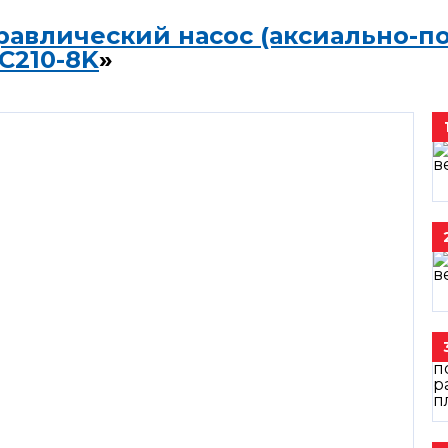
равлический насос (аксиально-п
C210-8K
»