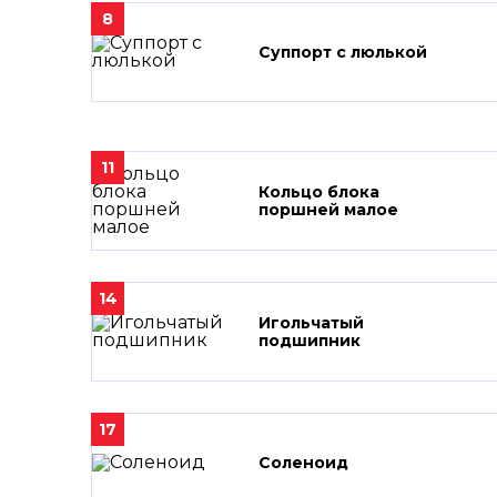
8
Суппорт с люлькой
11
Кольцо блока
поршней малое
14
Игольчатый
подшипник
17
Соленоид