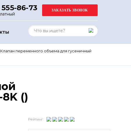
 555-86-73
платный
АКТЫ
Клапан переменного объема для гусеничный
ной
8K ()
Рейтинг: