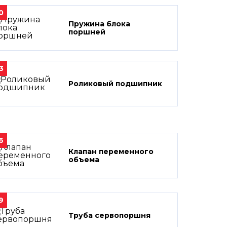
0
Пружина блока
поршней
3
Роликовый подшипник
6
Клапан переменного
объема
9
Труба сервопоршня