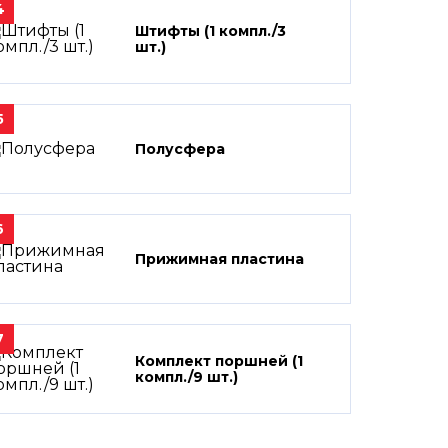
4
Штифты (1 компл./3
шт.)
5
Полусфера
6
Прижимная пластина
7
Комплект поршней (1
компл./9 шт.)