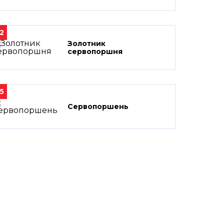
2
Золотник
сервопоршня
5
Сервопоршень