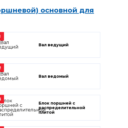
оршневой) основной для
1
Вал ведущий
2
Вал ведомый
3
Блок поршней c
распределительной
плитой