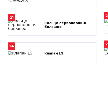
2
21
Кольцо сервопоршня
большое
2
24
Клапан LS