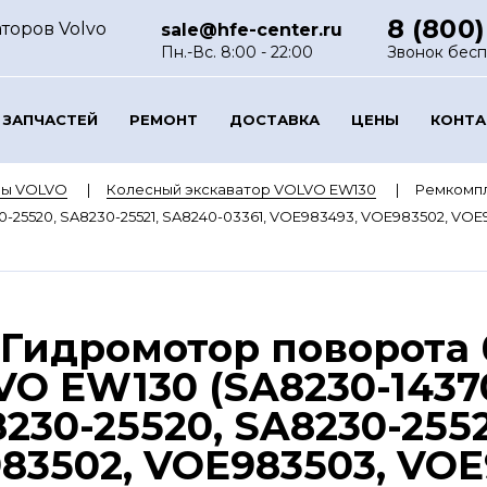
8 (800)
торов Volvo
sale@hfe-center.ru
Пн.-Вс. 8:00 - 22:00
Звонок бес
 ЗАПЧАСТЕЙ
РЕМОНТ
ДОСТАВКА
ЦЕНЫ
КОНТ
ры VOLVO
Колесный экскаватор VOLVO EW130
Ремкомпл
230-25520, SA8230-25521, SA8240-03361, VOE983493, VOE983502, VO
 Гидромотор поворота
O EW130 (SA8230-14370
8230-25520, SA8230-2552
83502, VOE983503, VOE9