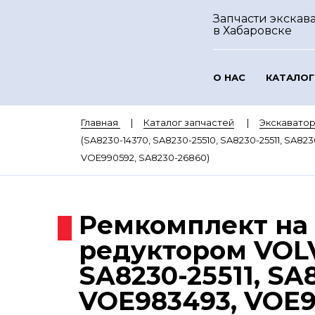
Запчасти экскава
в Хабаровске
О НАС
КАТАЛОГ
Главная
Каталог запчастей
Экскавато
(SA8230-14370, SA8230-25510, SA8230-25511, SA8
VOE990592, SA8230-26860)
Ремкомплект на
редуктором VOLV
SA8230-25511, SA
VOE983493, VOE9