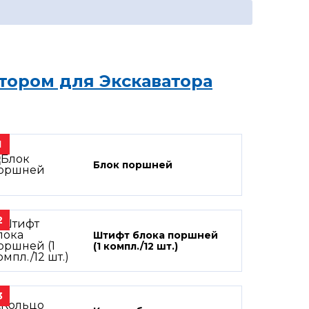
тором для Экскаватора
1
Блок поршней
2
Штифт блока поршней
(1 компл./12 шт.)
3