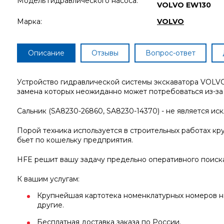
Модель гидравлического насоса:
VOLVO EW130
Марка:
VOLVO
Описание
Отзывы
Вопрос-ответ
Устройство гидравлической системы экскаватора VOLVO
замена которых неожиданно может потребоваться из-за 
Сальник (SA8230-26860, SA8230-14370) - не является ис
Порой техника используется в строительных работах кру
бьет по кошельку предприятия.
HFE решит вашу задачу предельно оперативного поиск
К вашим услугам:
Крупнейшая картотека номенклатурных номеров на
другие.
Бесплатная доставка заказа по России.