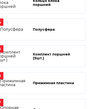
Кольцо блока
поршней
4
Полусфера
5
Комплект поршней
(9шт.)
6
Прижимная пластина
7