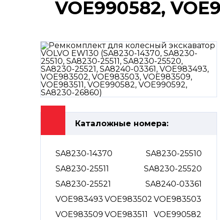
VOE990582, VOE9
Каталожные номера:
SA8230-14370
SA8230-25510
SA8230-25511
SA8230-25520
SA8230-25521
SA8240-03361
VOE983493
VOE983502
VOE983503
VOE983509
VOE983511
VOE990582