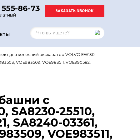
 555-86-73
платный
АКТЫ
ект для колесный экскаватор VOLVO EW130
E983503, VOE983509, VOE983511, VOE990582,
 башни с
, SA8230-25510,
1, SA8240-03361,
83509, VOE983511,