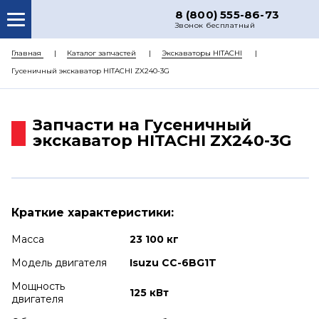
8 (800) 555-86-73
Звонок бесплатный
О НАС
Главная
Каталог запчастей
Экскаваторы HITACHI
Гусеничный экскаватор HITACHI ZX240-3G
КАТАЛОГ ЗАПЧАСТЕЙ
РЕМОНТ
Запчасти на Гусеничный
ДОСТАВКА
экскаватор HITACHI ZX240-3G
ЦЕНЫ
КОНТАКТЫ
Краткие характеристики:
Масса
23 100 кг
Модель двигателя
Isuzu CC-6BG1T
Мощность
125 кВт
двигателя