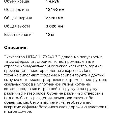
Объем ковша
1 м.куб
Общая длина
10 140 мм
Общая ширина
2 990 мм
Общая высота
3 020 мм
Высота копания
10 м
Описание:
Экскаватор HITACHI ZX240-3G довольно популярен в
таких сферах, как строительство, промышленные
отрасли, коммунальное и сельское хозяйство, горные
производства, месторождения и карьеры. Данная
техника выполняет создание насыпей грунта и других
сыпучих материалов; разрыхление промерзших грунтов,
скальных пород и уплотненной глины; копание
котлованов, канав и траншей; погрузку и разгрузку
различных материалов; бурение различных отверстий
под столбы и ограждения; демонтаж каких-либо
объектов, как бетонных, так и железобетонных;
вскрытие асфальтобетонного слоя дорожных участков и
многое другое.