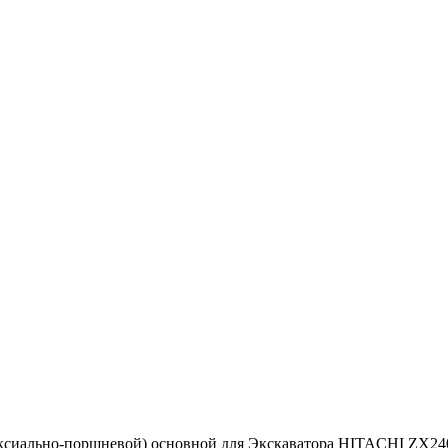
аксиально-поршневой) основной для Экскаватора HITACHI ZX24