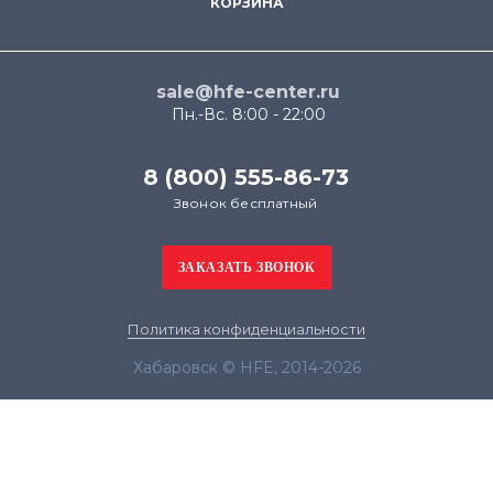
КОРЗИНА
sale@hfe-center.ru
Пн.-Вс. 8:00 - 22:00
8 (800) 555-86-73
Звонок бесплатный
Политика конфиденциальности
Хабаровск © HFE, 2014-2026
Продолжая использовать наш сайт, вы даёте
согласие на обработку файлов cookie в целях
функционирования сайта и сбора статистики в
соответствии с
политикой конфиденциальности