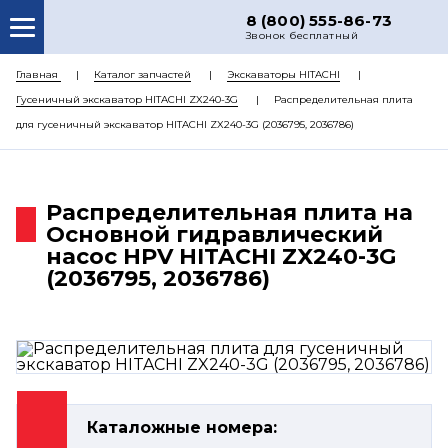
8 (800) 555-86-73
Звонок бесплатный
О НАС
Главная
Каталог запчастей
Экскаваторы HITACHI
Гусеничный экскаватор HITACHI ZX240-3G
Распределительная плита
КАТАЛОГ ЗАПЧАСТЕЙ
для гусеничный экскаватор HITACHI ZX240-3G (2036795, 2036786)
РЕМОНТ
ДОСТАВКА
Распределительная плита на
ЦЕНЫ
Основной гидравлический
насос HPV HITACHI ZX240-3G
КОНТАКТЫ
(2036795, 2036786)
Каталожные номера: