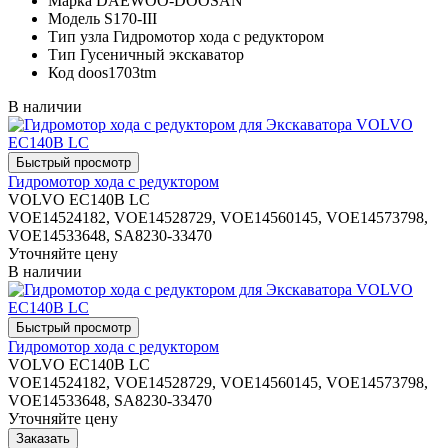
Марка
DAEWOO-DOOSAN
Модель
S170-III
Тип узла
Гидромотор хода с редуктором
Тип
Гусеничный экскаватор
Код
doos1703tm
В наличии
Гидромотор хода с редуктором
VOLVO EC140B LC
VOE14524182, VOE14528729, VOE14560145, VOE14573798,
VOE14533648, SA8230-33470
Уточняйте цену
В наличии
Гидромотор хода с редуктором
VOLVO EC140B LC
VOE14524182, VOE14528729, VOE14560145, VOE14573798,
VOE14533648, SA8230-33470
Уточняйте цену