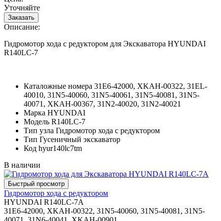
Уточняйте
Описание:
Гидромотор хода с редуктором для Экскаватора HYUNDAI
R140LC-7
Каталожные номера
31E6-42000, XKAH-00322, 31EL-
40010, 31N5-40060, 31N5-40061, 31N5-40081, 31N5-
40071, XKAH-00367, 31N2-40020, 31N2-40021
Марка
HYUNDAI
Модель
R140LC-7
Тип узла
Гидромотор хода с редуктором
Тип
Гусеничный экскаватор
Код
hyur140lc7tm
В наличии
Гидромотор хода с редуктором
HYUNDAI R140LC-7A
31E6-42000, XKAH-00322, 31N5-40060, 31N5-40081, 31N5-
40071, 31N6-40041, XKAH-00901