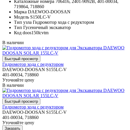
Каталожные номера
706416, 2401-9092B, 401-00034,
719864, 718860
Марка
DAEWOO-DOOSAN
Модель
S150LC-V
Тип узла
Гидромотор хода с редуктором
Тип
Гусеничный экскаватор
Код
doos150lcvtm
В наличии
Гидромотор хода с редуктором
DAEWOO-DOOSAN S155LC-V
401-00034, 718860
Уточняйте цену
В наличии
Гидромотор хода с редуктором
DAEWOO-DOOSAN S155LC-V
401-00034, 718860
Уточняйте цену