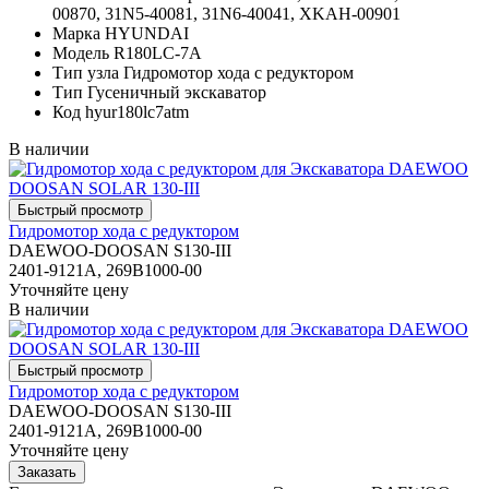
00870, 31N5-40081, 31N6-40041, XKAH-00901
Марка
HYUNDAI
Модель
R180LC-7A
Тип узла
Гидромотор хода с редуктором
Тип
Гусеничный экскаватор
Код
hyur180lc7atm
В наличии
Гидромотор хода с редуктором
DAEWOO-DOOSAN S130-III
2401-9121A, 269B1000-00
Уточняйте цену
В наличии
Гидромотор хода с редуктором
DAEWOO-DOOSAN S130-III
2401-9121A, 269B1000-00
Уточняйте цену