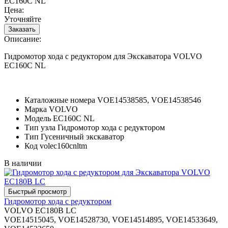
EC160C NL
Цена:
Уточняйте
Описание:
Гидромотор хода с редуктором для Экскаватора VOLVO
EC160C NL
Каталожные номера
VOE14538585, VOE14538546
Марка
VOLVO
Модель
EC160C NL
Тип узла
Гидромотор хода с редуктором
Тип
Гусеничный экскаватор
Код
volec160cnltm
В наличии
Гидромотор хода с редуктором
VOLVO EC180B LC
VOE14515045, VOE14528730, VOE14514895, VOE14533649,