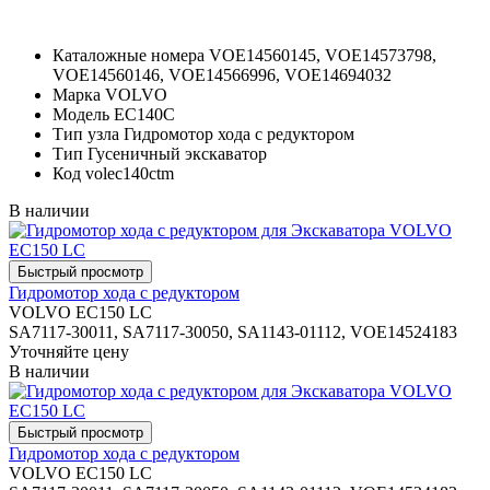
Каталожные номера
VOE14560145, VOE14573798,
VOE14560146, VOE14566996, VOE14694032
Марка
VOLVO
Модель
EC140C
Тип узла
Гидромотор хода с редуктором
Тип
Гусеничный экскаватор
Код
volec140ctm
В наличии
Гидромотор хода с редуктором
VOLVO EC150 LC
SA7117-30011, SA7117-30050, SA1143-01112, VOE14524183
Уточняйте цену
В наличии
Гидромотор хода с редуктором
VOLVO EC150 LC