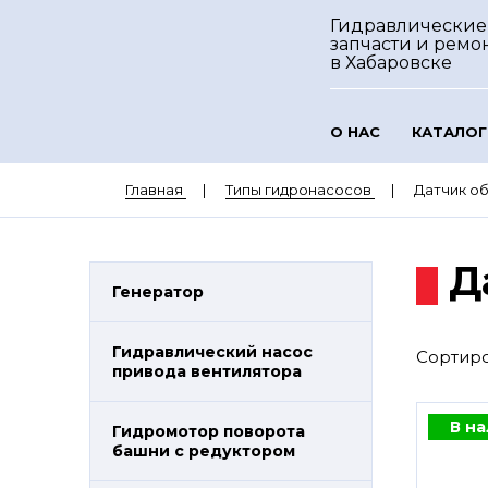
Гидравлические
запчасти и ремо
в Хабаровске
О НАС
КАТАЛОГ
Главная
Типы гидронасосов
Датчик о
Д
Генератор
Гидравлический насос
Сортиро
привода вентилятора
В н
Гидромотор поворота
башни с редуктором