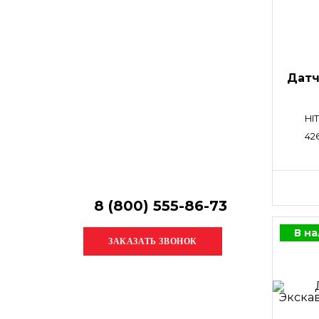
Датч
HI
42
8 (800) 555-86-73
В н