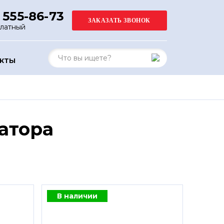
 555-86-73
платный
АКТЫ
атора
В наличии