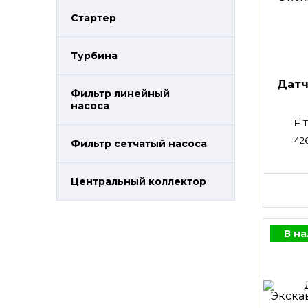
Стартер
Турбина
Датч
Фильтр линейный
насоса
HI
42
Фильтр сетчатый насоса
Центральный коллектор
В н
Остались
вопросы?
Получите консультацию
специалиста!