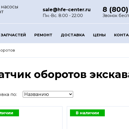
 насосы
8 (800)
sale@hfe-center.ru
нт
Пн.-Вс. 8:00 - 22:00
Звонок бес
 ЗАПЧАСТЕЙ
РЕМОНТ
ДОСТАВКА
ЦЕНЫ
КОНТ
боротов
атчик оборотов экскав
вка по:
аличии
В наличии