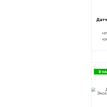
Датч
HI
42
В н