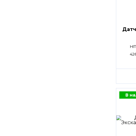
Датч
HI
42
В н