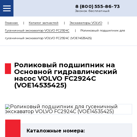
8 (800) 555-86-73
Звонок бесплатный
О НАС
Главная
Каталог запчастей
Экскаваторы VOLVO
Гусеничный экскаватор VOLVO FC2924C
Роликовый подшипник для
КАТАЛОГ ЗАПЧАСТЕЙ
гусеничный экскаватор VOLVO FC2924C (VOE14535425)
РЕМОНТ
ДОСТАВКА
Роликовый подшипник на
ЦЕНЫ
Основной гидравлический
насос VOLVO FC2924C
КОНТАКТЫ
(VOE14535425)
Каталожные номера: