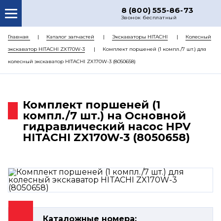
8 (800) 555-86-73
Звонок бесплатный
О НАС
Главная
Каталог запчастей
Экскаваторы HITACHI
Колесный
экскаватор HITACHI ZX170W-3
Комплект поршеней (1 компл./7 шт.) для
КАТАЛОГ ЗАПЧАСТЕЙ
колесный экскаватор HITACHI ZX170W-3 (8050658)
РЕМОНТ
ДОСТАВКА
Комплект поршеней (1
ЦЕНЫ
компл./7 шт.) на Основной
гидравлический насос HPV
КОНТАКТЫ
HITACHI ZX170W-3 (8050658)
Каталожные номера: