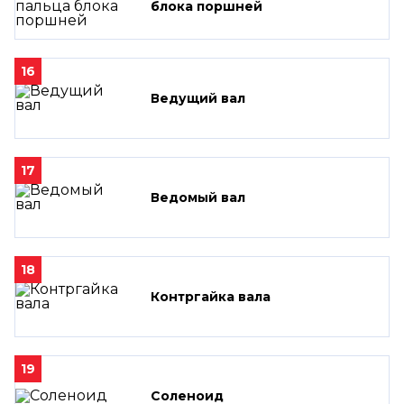
блока поршней
16
Ведущий вал
17
Ведомый вал
18
Контргайка вала
19
Соленоид