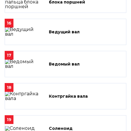
блока поршней
16
Ведущий вал
17
Ведомый вал
18
Контргайка вала
19
Соленоид