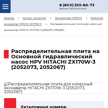
8 (800) 555-86-73
Звонок бесплатный
О НАС
Главная
Каталог запчастей
Экскаваторы HITACHI
Колесный
экскаватор HITACHI ZX170W-3
Распределительная плита для колесный
КАТАЛОГ ЗАПЧАСТЕЙ
экскаватор HITACHI ZX170W-3 (2052073, 2052067)
РЕМОНТ
ДОСТАВКА
Распределительная плита на
ЦЕНЫ
Основной гидравлический
насос HPV HITACHI ZX170W-3
КОНТАКТЫ
(2052073, 2052067)
Каталожные номера: