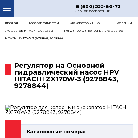
8 (800) 555-86-73
Звонок бесплатный
О НАС
Главная
Каталог запчастей
Экскаваторы HITACHI
Колесный
экскаватор HITACHI ZX170W-3
Регулятор для колесный экскаватор
КАТАЛОГ ЗАПЧАСТЕЙ
HITACHI ZX170W-3 (9278843, 9278844)
РЕМОНТ
ДОСТАВКА
Регулятор на Основной
ЦЕНЫ
гидравлический насос HPV
HITACHI ZX170W-3 (9278843,
КОНТАКТЫ
9278844)
Каталожные номера: