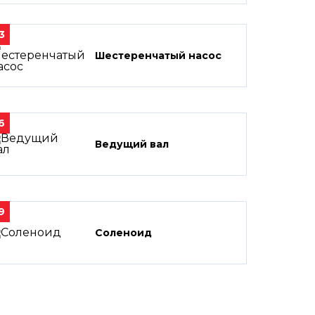
3
Шестеренчатый насос
6
Ведущий вал
9
Соленоид