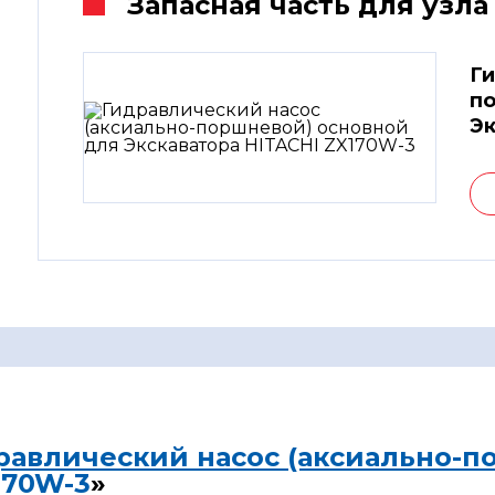
Запасная часть для узла
Ги
по
Эк
равлический насос (аксиально-п
170W-3
»