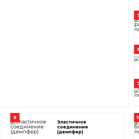
9
1
Эластичное
соединение
(демпфер)