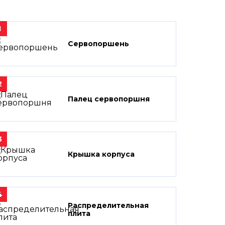
1
Сервопоршень
2
Палец сервопоршня
3
Крышка корпуса
4
Распределительная
плита