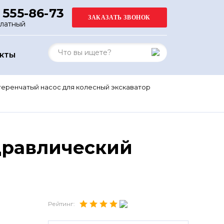
 555-86-73
платный
АКТЫ
еренчатый насос для колесный экскаватор
дравлический
Рейтинг: