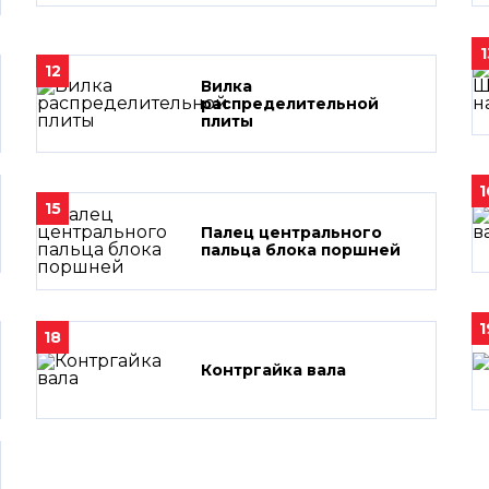
1
12
Вилка
распределительной
плиты
1
15
Палец центрального
пальца блока поршней
1
18
Контргайка вала