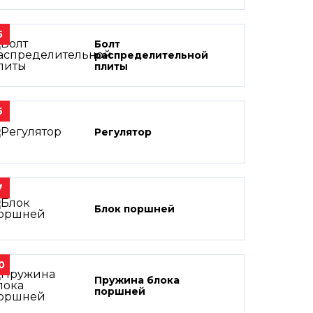
5
Болт
распределительной
плиты
6
Регулятор
7
Блок поршней
0
Пружина блока
поршней