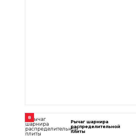
8
Рычаг шарнира
распределительной
плиты