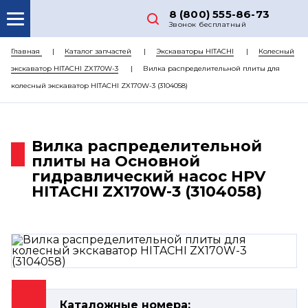
8 (800) 555-86-73
Звонок бесплатный
О НАС
Главная
Каталог запчастей
Экскаваторы HITACHI
Колесный
экскаватор HITACHI ZX170W-3
Вилка распределительной плиты для
КАТАЛОГ ЗАПЧАСТЕЙ
колесный экскаватор HITACHI ZX170W-3 (3104058)
РЕМОНТ
ДОСТАВКА
Вилка распределительной
ЦЕНЫ
плиты на Основной
гидравлический насос HPV
КОНТАКТЫ
HITACHI ZX170W-3 (3104058)
Каталожные номера: