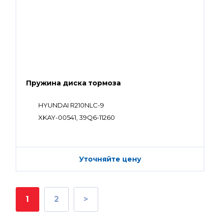
Пружина диска тормоза
HYUNDAI R210NLC-9
XKAY-00541, 39Q6-11260
Уточняйте цену
1
2
>