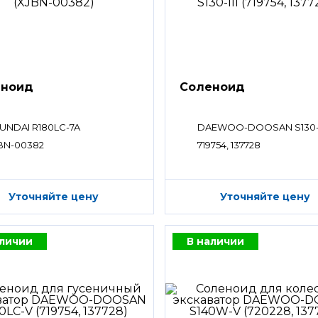
еноид
Соленоид
UNDAI R180LC-7A
DAEWOO-DOOSAN S130-I
BN-00382
719754, 137728
Уточняйте цену
Уточняйте цену
аличии
В наличии