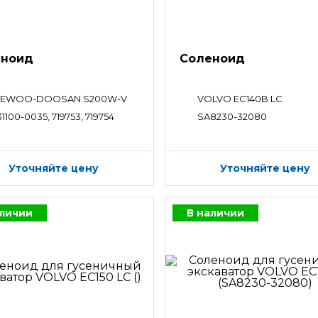
еноид
Соленоид
EWOO-DOOSAN S200W-V
VOLVO EC140B LC
1100-0035, 719753, 719754
SA8230-32080
Уточняйте цену
Уточняйте цену
аличии
В наличии