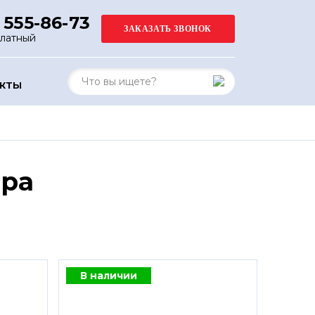
 555-86-73
платный
АКТЫ
ора
В наличии