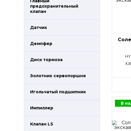
Главный
предохранительный
клапан
Датчик
Сол
Демпфер
HY
Диск тормоза
XJ
Золотник сервопоршня
Игольчатый подшипник
В н
Импиллер
Клапан LS