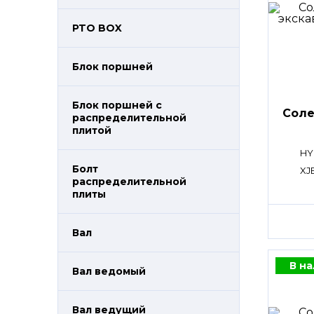
PTO BOX
Блок поршней
Блок поршней c
Сол
распределительной
плитой
HY
Болт
XJ
распределительной
плиты
Вал
В н
Вал ведомый
Вал ведущий