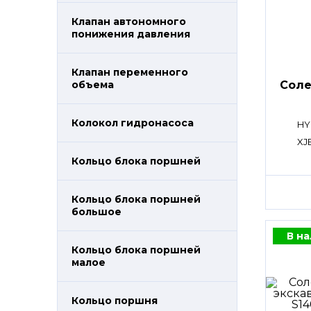
Клапан автономного
понижения давления
Клапан переменного
Сол
объема
Колокол гидронасоса
HY
XJ
Кольцо блока поршней
Кольцо блока поршней
большое
В н
Кольцо блока поршней
малое
Кольцо поршня