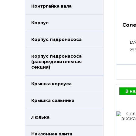
Контргайка вала
Корпус
Сол
Корпус гидронасоса
DA
293
Корпус гидронасоса
(распределительная
секция)
Крышка корпуса
В н
Крышка сальника
Люлька
Наклонная плита