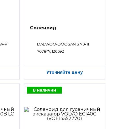
Соленоид
W-V
DAEWOO-DOOSAN S170-III
707847, 120592
Уточняйте цену
В наличии