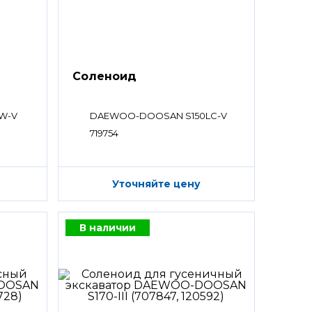
Соленоид
W-V
DAEWOO-DOOSAN S150LC-V
719754
Уточняйте цену
В наличии