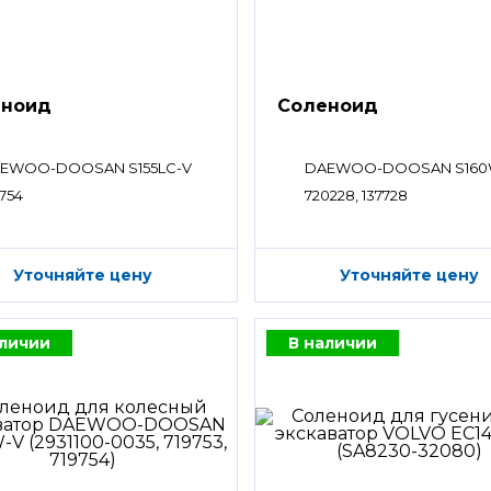
еноид
Соленоид
EWOO-DOOSAN S155LC-V
DAEWOO-DOOSAN S160
9754
720228, 137728
Уточняйте цену
Уточняйте цену
аличии
В наличии