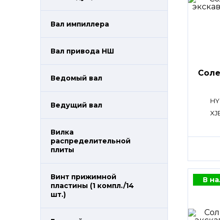
Вал импиллера
Вал привода НШ
Сол
Ведомый вал
HY
Ведущий вал
XJ
Вилка
распределительной
плиты
Винт прижимной
В н
пластины (1 компл./14
шт.)