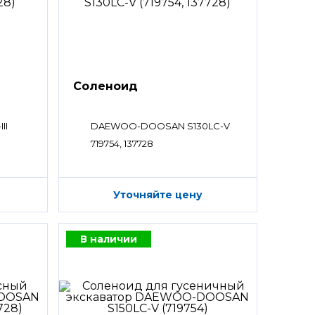
Соленоид
II
DAEWOO-DOOSAN S130LC-V
719754, 137728
Уточняйте цену
В наличии