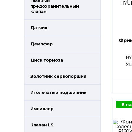
Главный
предохранительный
клапан
Датчик
Фрик
Демпфер
HY
Диск тормоза
XK
Золотник сервопоршня
Игольчатый подшипник
В н
Импиллер
Клапан LS