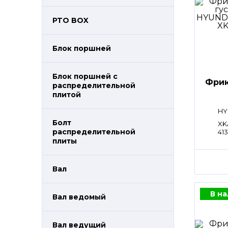
PTO BOX
Блок поршней
Блок поршней c
Фрик
распределительной
плитой
HY
Болт
XK
распределительной
413
плиты
Вал
В н
Вал ведомый
Вал ведущий