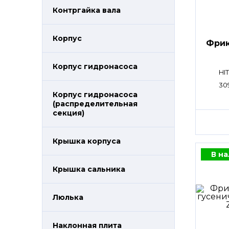
Контргайка вала
Корпус
Фрик
Корпус гидронасоса
HI
30
Корпус гидронасоса
(распределительная
секция)
Крышка корпуса
В н
Крышка сальника
Люлька
Наклонная плита