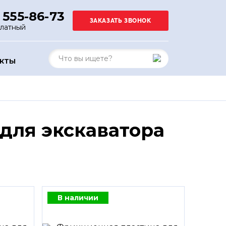
 555-86-73
платный
АКТЫ
для экскаватора
В наличии