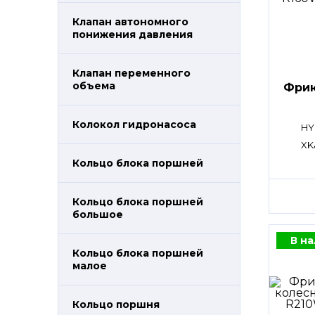
Клапан автономного
понижения давления
Клапан переменного
объема
Фрик
Колокол гидронасоса
HY
XK
Кольцо блока поршней
Кольцо блока поршней
большое
В н
Кольцо блока поршней
малое
Кольцо поршня